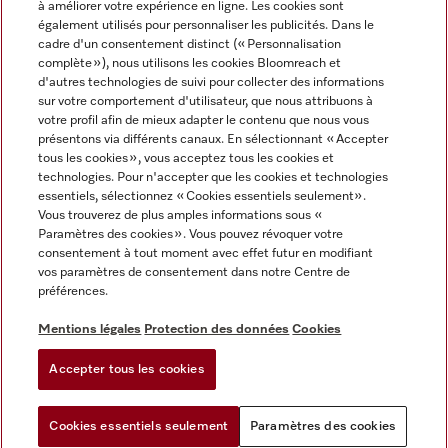
à améliorer votre expérience en ligne. Les cookies sont
également utilisés pour personnaliser les publicités. Dans le
FRANÇAIS
cadre d'un consentement distinct (« Personnalisation
complète »), nous utilisons les cookies Bloomreach et
d'autres technologies de suivi pour collecter des informations
sur votre comportement d'utilisateur, que nous attribuons à
votre profil afin de mieux adapter le contenu que nous vous
présentons via différents canaux. En sélectionnant « Accepter
Miele sur Youtube
Miele sur Instagram
Miele sur Facebook
Miele sur Pinterest
Miele sur LinkedIn
tous les cookies », vous acceptez tous les cookies et
technologies. Pour n'accepter que les cookies et technologies
essentiels, sélectionnez « Cookies essentiels seulement».
Vous trouverez de plus amples informations sous «
Paramètres des cookies ». Vous pouvez révoquer votre
consentement à tout moment avec effet futur en modifiant
Mentions légales
vos paramètres de consentement dans notre Centre de
préférences.
CGV
Protection des données
Mentions légales
Protection des données
Cookies
Conditions d'utilisation
Accepter tous les cookies
Paramètres des cookies
Cookies essentiels seulement
Paramètres des cookies