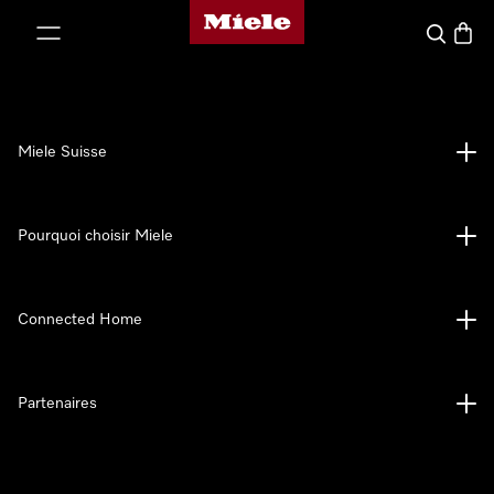
Page d'accueil de Miele
er au contenu
Search
Baske
Miele Suisse
Pourquoi choisir Miele
Connected Home
Partenaires