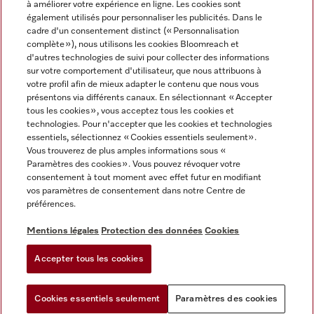
à améliorer votre expérience en ligne. Les cookies sont
également utilisés pour personnaliser les publicités. Dans le
FRANÇAIS
cadre d'un consentement distinct (« Personnalisation
complète »), nous utilisons les cookies Bloomreach et
d'autres technologies de suivi pour collecter des informations
sur votre comportement d'utilisateur, que nous attribuons à
votre profil afin de mieux adapter le contenu que nous vous
présentons via différents canaux. En sélectionnant « Accepter
Miele sur Youtube
Miele sur Instagram
Miele sur Facebook
Miele sur Pinterest
Miele sur LinkedIn
tous les cookies », vous acceptez tous les cookies et
technologies. Pour n'accepter que les cookies et technologies
essentiels, sélectionnez « Cookies essentiels seulement».
Vous trouverez de plus amples informations sous «
Paramètres des cookies ». Vous pouvez révoquer votre
consentement à tout moment avec effet futur en modifiant
Mentions légales
vos paramètres de consentement dans notre Centre de
préférences.
CGV
Protection des données
Mentions légales
Protection des données
Cookies
Conditions d'utilisation
Accepter tous les cookies
Paramètres des cookies
Cookies essentiels seulement
Paramètres des cookies