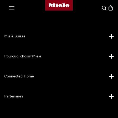
Page d'accueil de Miele
er au contenu
Search
Baske
Miele Suisse
Pourquoi choisir Miele
Connected Home
Partenaires