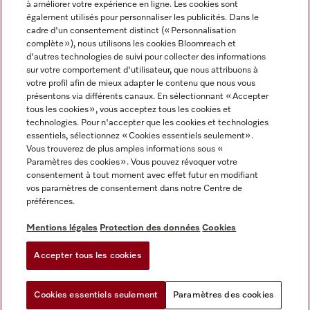
à améliorer votre expérience en ligne. Les cookies sont
également utilisés pour personnaliser les publicités. Dans le
FRANÇAIS
cadre d'un consentement distinct (« Personnalisation
complète »), nous utilisons les cookies Bloomreach et
d'autres technologies de suivi pour collecter des informations
sur votre comportement d'utilisateur, que nous attribuons à
votre profil afin de mieux adapter le contenu que nous vous
présentons via différents canaux. En sélectionnant « Accepter
Miele sur Youtube
Miele sur Instagram
Miele sur Facebook
Miele sur Pinterest
Miele sur LinkedIn
tous les cookies », vous acceptez tous les cookies et
technologies. Pour n'accepter que les cookies et technologies
essentiels, sélectionnez « Cookies essentiels seulement».
Vous trouverez de plus amples informations sous «
Paramètres des cookies ». Vous pouvez révoquer votre
consentement à tout moment avec effet futur en modifiant
Mentions légales
vos paramètres de consentement dans notre Centre de
préférences.
CGV
Protection des données
Mentions légales
Protection des données
Cookies
Conditions d'utilisation
Accepter tous les cookies
Paramètres des cookies
Cookies essentiels seulement
Paramètres des cookies