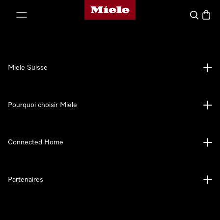
Page d'accueil de Miele
er au contenu
Search
Baske
Miele Suisse
Pourquoi choisir Miele
Connected Home
Partenaires