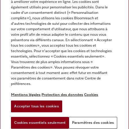
à améliorer votre expérience en ligne. Les cookies sont
également utilisés pour personnaliser les publicités. Dans le
FRANÇAIS
cadre d'un consentement distinct (« Personnalisation
complète »), nous utilisons les cookies Bloomreach et
d'autres technologies de suivi pour collecter des informations
sur votre comportement d'utilisateur, que nous attribuons à
votre profil afin de mieux adapter le contenu que nous vous
présentons via différents canaux. En sélectionnant « Accepter
Miele sur Youtube
Miele sur Instagram
Miele sur Facebook
Miele sur Pinterest
Miele sur LinkedIn
tous les cookies », vous acceptez tous les cookies et
technologies. Pour n'accepter que les cookies et technologies
essentiels, sélectionnez « Cookies essentiels seulement».
Vous trouverez de plus amples informations sous «
Paramètres des cookies ». Vous pouvez révoquer votre
consentement à tout moment avec effet futur en modifiant
Mentions légales
vos paramètres de consentement dans notre Centre de
préférences.
CGV
Protection des données
Mentions légales
Protection des données
Cookies
Conditions d'utilisation
Accepter tous les cookies
Paramètres des cookies
Cookies essentiels seulement
Paramètres des cookies