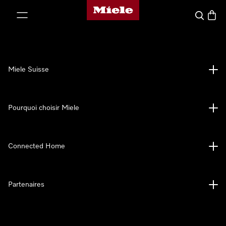
Page d'accueil de Miele
er au contenu
Search
Baske
Miele Suisse
Pourquoi choisir Miele
Connected Home
Partenaires