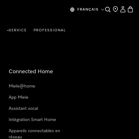
Search
Find a store
My Accou
Baske
FRANÇAIS
R
SERVICE
PROFESSIONAL
•
Connected Home
Miele@home
App Miele
Assistant vocal
Intégration Smart Home
Appareils connectables en
réseau