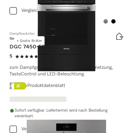
Vergleichen
Farbe:
Farbe:
Dampfbackofen
Gold
+ Gratis Bräter
DGC 7450-55
5
(1 Bewertung)
5 von 5 Sternen
zum Dampfgaren, Backen, Braten mit Vernetzung,
TasteControl und LED-Beleuchtung.
Onlinelabel Image, Energielabel
Produktdatenblatt
Sofort verfügbar. Liefertermin wird nach Bestellung
vereinbart.
Vergleichen