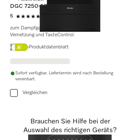
+ Gratis Bräter
DGC 7250-55
5
(1 Bewertung)
5 von 5 Sternen
zum Dampfgaren, Backen und Braten mit
Vernetzung und TasteControl.
Onlinelabel Image, Energielabel
Produktdatenblatt
Sofort verfügbar. Liefertermin wird nach Bestellung
vereinbart.
Vergleichen
Brauchen Sie Hilfe bei der
Auswahl des richtigen Geräts?