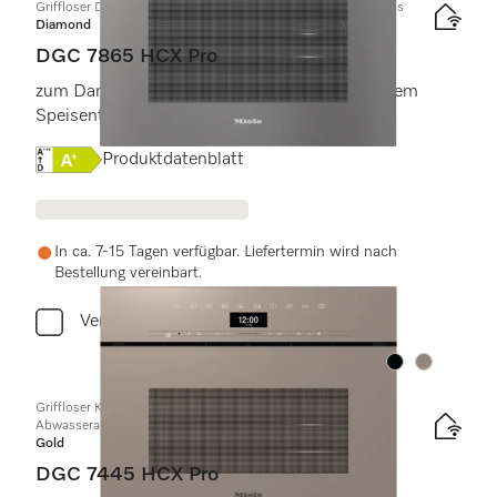
Griffloser Dampfbackofen mit Frisch- und Abwasseranschluss
Diamond
DGC 7865 HCX Pro
zum Dampfgaren, Backen, Braten mit kabellosem
Speisenthermometer + HydroClean.
Onlinelabel Image, Energielabel
Produktdatenblatt
In ca. 7-15 Tagen verfügbar. Liefertermin wird nach
Bestellung vereinbart.
Vergleichen
Farbe:
Farbe:
Griffloser Kompakt-Dampfbackofen mit Frisch- und
Abwasseranschluss
Gold
DGC 7445 HCX Pro