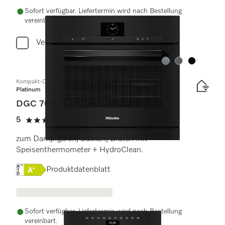
Sofort verfügbar. Liefertermin wird nach Bestellung
vereinbart.
Vergleichen
Farbe:
Farbe:
Farbe:
Kompakt-Dampfbackofen
Platinum
DGC 7640-55 HC Pro
5
(1 Bewertung)
5 von 5 Sternen
zum Dampfgaren, Backen, Braten mit
Speisenthermometer + HydroClean.
Onlinelabel Image, Energielabel
Produktdatenblatt
Sofort verfügbar. Liefertermin wird nach Bestellung
vereinbart.