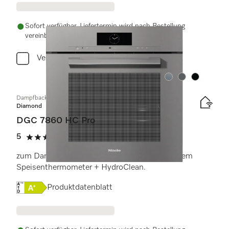
Sofort verfügbar. Liefertermin wird nach Bestellung
vereinbart.
Vergleichen
Farbe:
Farbe:
Farbe:
Dampfbackofen
Diamond
DGC 7860 HC Pro
5
(1 Bewertung)
5 von 5 Sternen
zum Dampfgaren, Backen, Braten mit kabellosem
Speisenthermometer + HydroClean.
Onlinelabel Image, Energielabel
Produktdatenblatt