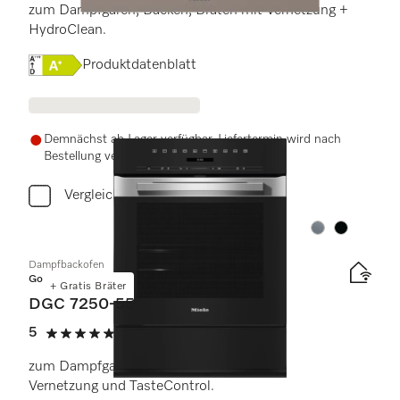
zum Dampfgaren, Backen, Braten mit Vernetzung +
HydroClean.
Onlinelabel Image, Energielabel
Produktdatenblatt
Demnächst ab Lager verfügbar. Liefertermin wird nach
Bestellung vereinbart.
Vergleichen
Farbe:
Farbe:
Dampfbackofen
Gold
+ Gratis Bräter
DGC 7250-55
5
(1 Bewertung)
5 von 5 Sternen
zum Dampfgaren, Backen und Braten mit
Vernetzung und TasteControl.