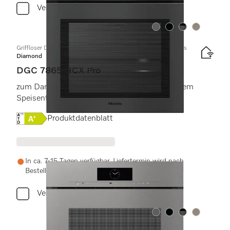
Vergleichen
Farbe:
Farbe:
Farbe:
Farbe:
Griffloser Dampfbackofen mit Frisch- und Abwasseranschluss
Diamond
DGC 7865 HCX Pro
zum Dampfgaren, Backen, Braten mit kabellosem
Speisenthermometer + HydroClean.
Onlinelabel Image, Energielabel
Produktdatenblatt
In ca. 7-15 Tagen verfügbar. Liefertermin wird nach
Bestellung vereinbart.
Vergleichen
Farbe:
Farbe:
Farbe:
Farbe: