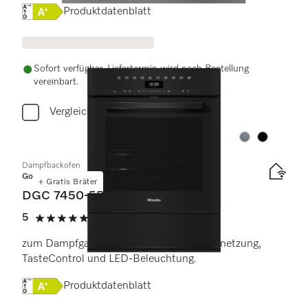
Onlinelabel Image, Energielabel
Produktdatenblatt
Sofort verfügbar. Liefertermin wird nach Bestellung
vereinbart.
Vergleichen
Farbe:
Farbe:
Dampfbackofen
Gold
+ Gratis Bräter
DGC 7450-55
5
(1 Bewertung)
5 von 5 Sternen
zum Dampfgaren, Backen, Braten mit Vernetzung,
TasteControl und LED-Beleuchtung.
Onlinelabel Image, Energielabel
Produktdatenblatt