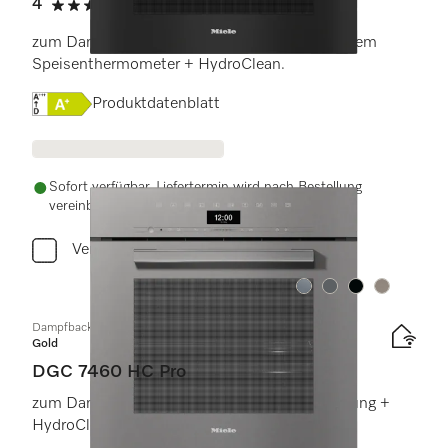
4
(1 Bewertung)
4 von 5 Sternen
zum Dampfgaren, Backen, Braten mit kabellosem
Speisenthermometer + HydroClean.
Onlinelabel Image, Energielabel
Produktdatenblatt
Sofort verfügbar. Liefertermin wird nach Bestellung
vereinbart.
Vergleichen
Farbe:
Farbe:
Farbe:
Farbe:
Dampfbackofen
Gold
DGC 7460 HC Pro
zum Dampfgaren, Backen, Braten mit Vernetzung +
HydroClean.