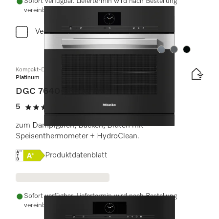
Sofort verfügbar. Liefertermin wird nach Bestellung
vereinbart.
Vergleichen
Farbe:
Farbe:
Farbe:
Kompakt-Dampfbackofen
Platinum
DGC 7640-55 HC Pro
5
(1 Bewertung)
5 von 5 Sternen
zum Dampfgaren, Backen, Braten mit
Speisenthermometer + HydroClean.
Onlinelabel Image, Energielabel
Produktdatenblatt
Sofort verfügbar. Liefertermin wird nach Bestellung
vereinbart.