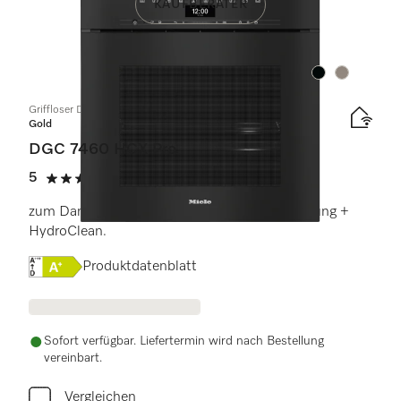
KAUFBERATER
Farbe:
Farbe:
Griffloser Dampfbackofen
Gold
DGC 7460 HCX Pro
5
(1 Bewertung)
5 von 5 Sternen
zum Dampfgaren, Backen, Braten mit Vernetzung +
HydroClean.
Onlinelabel Image, Energielabel
Produktdatenblatt
Sofort verfügbar. Liefertermin wird nach Bestellung
vereinbart.
Vergleichen