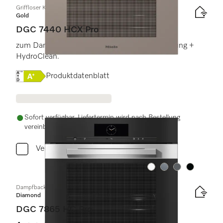
Griffloser Kompakt-Dampfbackofen
Gold
DGC 7440 HCX Pro
zum Dampfgaren, Backen, Braten mit Vernetzung +
HydroClean.
Onlinelabel Image, Energielabel
Produktdatenblatt
Sofort verfügbar. Liefertermin wird nach Bestellung
vereinbart.
Vergleichen
Farbe:
Farbe:
Farbe:
Farbe:
Dampfbackofen mit Frisch- und Abwasseranschluss
Diamond
DGC 7865 HC Pro