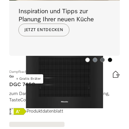
Inspiration und Tipps zur
Planung Ihrer neuen Küche
JETZT ENTDECKEN
Farbe:
Farbe:
Farbe:
Farbe:
Dampfbackofen
Gold
+ Gratis Bräter
DGC 7450
zum Dampfgaren, Backen, Braten mit Vernetzung,
TasteControl und LED-Beleuchtung.
Onlinelabel Image, Energielabel
Produktdatenblatt