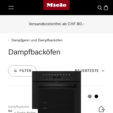
Miele-Homepage
nhalt springen
Suche
Waren
Versandkostenfrei ab CHF 80.-
Dampfgarer und Dampfbacköfen
Dampfbacköfen
FILTER
BELIEBTESTE
62
Produkte
Farbe:
Farbe:
Dampfbackofen
Gold