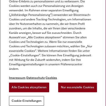
Online-Erlebnis zu personalisieren und zu verbessern. Die
Cookies werden auch zur Personalisierung von Anzeigen
DEUTSCH
verwendet. Im Rahmen einer separaten Einwilligung
(„Vollständige Personalisierung“) verwenden wir Bloomreach-
Cookies und andere Tracking-Technologien, um Informationen
über Ihr Nutzerverhalten zu sammeln, die wir Ihrem Profil
zuordnen, um die Inhalte, die wir Ihnen über verschiedene
Kanäle anzeigen, besser auf Sie zuzuschneiden. Durch
Miele auf Youtube
Miele auf Instagram
Miele auf Facebook
Miele auf LinkedIn
Miele auf LinkedIn
Auswahl von „Alle Cookies akzeptieren“ stimmen Sie allen
Cookies und Technologien zu. Wenn Sie nur essenzielle
Cookies und Technologien zulassen möchten, wählen Sie „Nur
essenzielle Cookies“. Weitere Informationen finden Sie unter
„Cookie-Einstellungen“. Sie können Ihre Einwilligung jederzeit
mit Wirkung für die Zukunft widerrufen, indem Sie Ihre
Impressum
Einwilligungseinstellungen in unserem Präferenzcenter
ändern.
AGB
Datenschutz
Impressum
Datenschutz
Cookies
Nutzungsbedigungen
Alle Cookies akzeptieren
Nur essenzielle Cookies
Cookie-Einstellungen
Cookie-Einstellungen