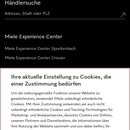
Händlersuche
Miele Experience Center
Miele Experience Center Spreitenbach
Miele Experience Center Crissier
Ihre aktuelle Einstellung zu Cookies, die
Newsletter
einer Zustimmung bedürfen
Um die ordnungsgemäße Funktion unserer Website zu
gewährleisten, verwendet Miele unbedingt erforderliche
Cookies. Mit Ihrer Zustimmung verwenden wir auch nicht
unbedingt erforderliche Cookies und Tracking-Technologien für
Marketing- und Analysezwecke, darunter Cookies von Dritten,
unseren Partnern und Dienstleistern, die Informationen über
Sprache
Ihre Nutzung der Website sammeln und uns dabei helfen, Ihr