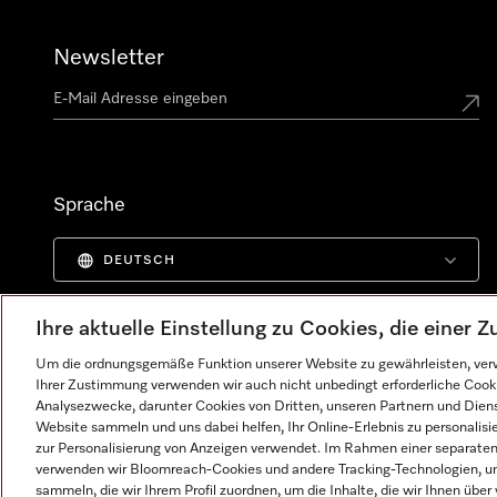
Newsletter
Sprache
DEUTSCH
Ihre aktuelle Einstellung zu Cookies, die einer
Um die ordnungsgemäße Funktion unserer Website zu gewährleisten, verw
Ihrer Zustimmung verwenden wir auch nicht unbedingt erforderliche Cook
Analysezwecke, darunter Cookies von Dritten, unseren Partnern und Dienst
Website sammeln und uns dabei helfen, Ihr Online-Erlebnis zu personalis
zur Personalisierung von Anzeigen verwendet. Im Rahmen einer separaten E
verwenden wir Bloomreach-Cookies und andere Tracking-Technologien, um
sammeln, die wir Ihrem Profil zuordnen, um die Inhalte, die wir Ihnen übe