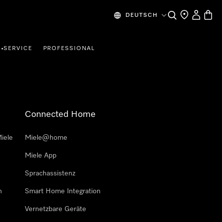
Suche
Händlersuche
Mein Kon
Waren
DEUTSCH
SERVICE
PROFESSIONAL
•
Connected Home
iele
Miele@home
Miele App
Sprachassistenz
n
Smart Home Integration
Vernetzbare Geräte