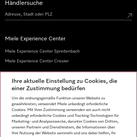
Händlersuche
Miele Experience Center
Miele Experience Center Spreitenbach
Miele Experience Center Crissier
Ihre aktuelle Einstellung zu Cookies, die
Newsletter
einer Zustimmung bedürfen
Um die ordnungsgemäße Funktion unserer Website zu
gewährleisten, verwendet Miele unbedingt erforderliche
Cookies. Mit Ihrer Zustimmung verwenden wir auch nicht
unbedingt erforderliche Cookies und Tracking-Technologien für
Marketing- und Analysezwecke, darunter Cookies von Dritten,
unseren Partnern und Dienstleistern, die Informationen über
Sprache
Ihre Nutzung der Website sammeln und uns dabei helfen, Ihr