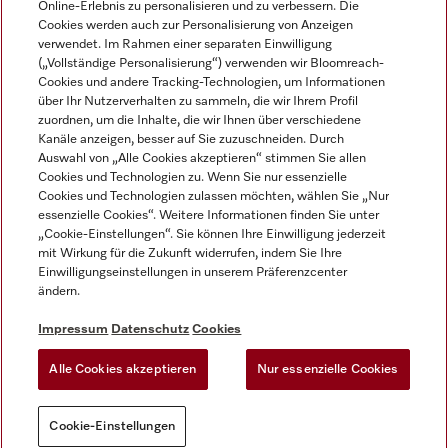
Online-Erlebnis zu personalisieren und zu verbessern. Die
Cookies werden auch zur Personalisierung von Anzeigen
DEUTSCH
verwendet. Im Rahmen einer separaten Einwilligung
(„Vollständige Personalisierung“) verwenden wir Bloomreach-
Cookies und andere Tracking-Technologien, um Informationen
über Ihr Nutzerverhalten zu sammeln, die wir Ihrem Profil
zuordnen, um die Inhalte, die wir Ihnen über verschiedene
Kanäle anzeigen, besser auf Sie zuzuschneiden. Durch
Miele auf Youtube
Miele auf Instagram
Miele auf Facebook
Miele auf LinkedIn
Miele auf LinkedIn
Auswahl von „Alle Cookies akzeptieren“ stimmen Sie allen
Cookies und Technologien zu. Wenn Sie nur essenzielle
Cookies und Technologien zulassen möchten, wählen Sie „Nur
essenzielle Cookies“. Weitere Informationen finden Sie unter
„Cookie-Einstellungen“. Sie können Ihre Einwilligung jederzeit
mit Wirkung für die Zukunft widerrufen, indem Sie Ihre
Impressum
Einwilligungseinstellungen in unserem Präferenzcenter
ändern.
AGB
Datenschutz
Impressum
Datenschutz
Cookies
Nutzungsbedigungen
Alle Cookies akzeptieren
Nur essenzielle Cookies
Cookie-Einstellungen
Cookie-Einstellungen