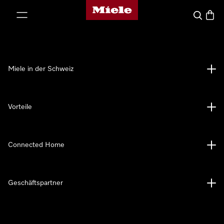
Miele-Homepage
nhalt springen
Suche
Waren
Miele in der Schweiz
Vorteile
Connected Home
Geschäftspartner