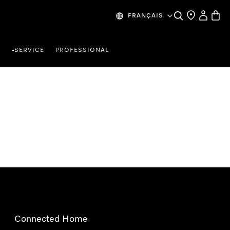
Search
Find a store
My Accou
Baske
FRANÇAIS
R
SERVICE
PROFESSIONAL
•
Connected Home