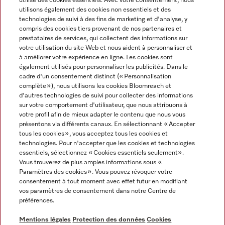
utilise des cookies essentiels. Avec votre consentement, nous
utilisons également des cookies non essentiels et des
technologies de suivi à des fins de marketing et d'analyse, y
compris des cookies tiers provenant de nos partenaires et
prestataires de services, qui collectent des informations sur
Langue
votre utilisation du site Web et nous aident à personnaliser et
à améliorer votre expérience en ligne. Les cookies sont
également utilisés pour personnaliser les publicités. Dans le
FRANÇAIS
cadre d'un consentement distinct (« Personnalisation
complète »), nous utilisons les cookies Bloomreach et
d'autres technologies de suivi pour collecter des informations
sur votre comportement d'utilisateur, que nous attribuons à
votre profil afin de mieux adapter le contenu que nous vous
présentons via différents canaux. En sélectionnant « Accepter
Miele sur Youtube
Miele sur Instagram
Miele sur Facebook
Miele sur Pinterest
Miele sur LinkedIn
tous les cookies », vous acceptez tous les cookies et
technologies. Pour n'accepter que les cookies et technologies
essentiels, sélectionnez « Cookies essentiels seulement».
Vous trouverez de plus amples informations sous «
Paramètres des cookies ». Vous pouvez révoquer votre
consentement à tout moment avec effet futur en modifiant
Mentions légales
vos paramètres de consentement dans notre Centre de
préférences.
CGV
Protection des données
Mentions légales
Protection des données
Cookies