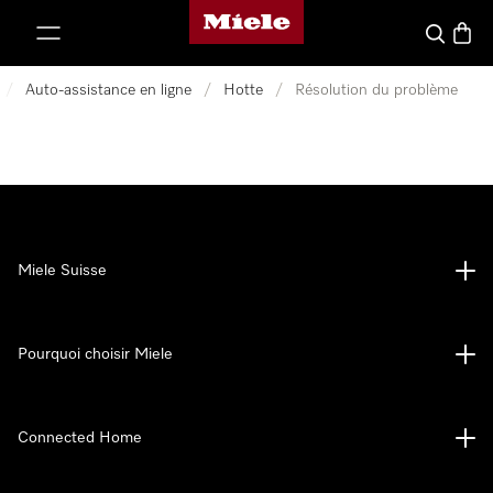
Page d'accueil de Miele
er au contenu
Search
Baske
/
Auto-assistance en ligne
/
Hotte
/
Résolution du problème
Miele Suisse
Pourquoi choisir Miele
Connected Home