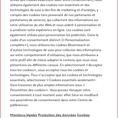
utilise des cookies essentiels. Avec votre consentement, nous
utilisons également des cookies non essentiels et des
technologies de suivi à des fins de marketing et d'analyse, y
compris des cookies tiers provenant de nos partenaires et
prestataires de services, qui collectent des informations sur
Langue
votre utilisation du site Web et nous aident à personnaliser et
à améliorer votre expérience en ligne. Les cookies sont
également utilisés pour personnaliser les publicités. Dans le
FRANÇAIS
cadre d'un consentement distinct (« Personnalisation
complète »), nous utilisons les cookies Bloomreach et
d'autres technologies de suivi pour collecter des informations
sur votre comportement d'utilisateur, que nous attribuons à
votre profil afin de mieux adapter le contenu que nous vous
présentons via différents canaux. En sélectionnant « Accepter
Miele sur Youtube
Miele sur Instagram
Miele sur Facebook
Miele sur Pinterest
Miele sur LinkedIn
tous les cookies », vous acceptez tous les cookies et
technologies. Pour n'accepter que les cookies et technologies
essentiels, sélectionnez « Cookies essentiels seulement».
Vous trouverez de plus amples informations sous «
Paramètres des cookies ». Vous pouvez révoquer votre
consentement à tout moment avec effet futur en modifiant
Mentions légales
vos paramètres de consentement dans notre Centre de
préférences.
CGV
Protection des données
Mentions légales
Protection des données
Cookies