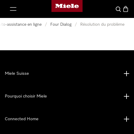
Page d'accueil de Miele
er au contenu
Search
Baske
uto-assistance en ligne
/
Four Dialog
/
Résolution du problème
Miele Suisse
Pourquoi choisir Miele
Connected Home