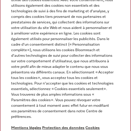
utilise des cookies essentiels. Avec votre consentement, nous
utilisons également des cookies non essentiels et des
technologies de suivi à des fins de marketing et d'analyse, y
compris des cookies tiers provenant de nos partenaires et
prestataires de services, qui collectent des informations sur
Langue
votre utilisation du site Web et nous aident à personnaliser et
à améliorer votre expérience en ligne. Les cookies sont
également utilisés pour personnaliser les publicités. Dans le
FRANÇAIS
cadre d'un consentement distinct (« Personnalisation
complète »), nous utilisons les cookies Bloomreach et
d'autres technologies de suivi pour collecter des informations
sur votre comportement d'utilisateur, que nous attribuons à
votre profil afin de mieux adapter le contenu que nous vous
présentons via différents canaux. En sélectionnant « Accepter
Miele sur Youtube
Miele sur Instagram
Miele sur Facebook
Miele sur Pinterest
Miele sur LinkedIn
tous les cookies », vous acceptez tous les cookies et
technologies. Pour n'accepter que les cookies et technologies
essentiels, sélectionnez « Cookies essentiels seulement».
Vous trouverez de plus amples informations sous «
Paramètres des cookies ». Vous pouvez révoquer votre
consentement à tout moment avec effet futur en modifiant
Mentions légales
vos paramètres de consentement dans notre Centre de
préférences.
CGV
Protection des données
Mentions légales
Protection des données
Cookies