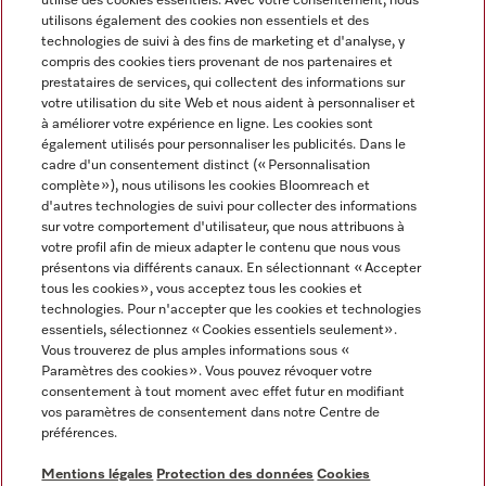
utilise des cookies essentiels. Avec votre consentement, nous
utilisons également des cookies non essentiels et des
technologies de suivi à des fins de marketing et d'analyse, y
compris des cookies tiers provenant de nos partenaires et
prestataires de services, qui collectent des informations sur
Langue
votre utilisation du site Web et nous aident à personnaliser et
à améliorer votre expérience en ligne. Les cookies sont
également utilisés pour personnaliser les publicités. Dans le
FRANÇAIS
cadre d'un consentement distinct (« Personnalisation
complète »), nous utilisons les cookies Bloomreach et
d'autres technologies de suivi pour collecter des informations
sur votre comportement d'utilisateur, que nous attribuons à
votre profil afin de mieux adapter le contenu que nous vous
présentons via différents canaux. En sélectionnant « Accepter
Miele sur Youtube
Miele sur Instagram
Miele sur Facebook
Miele sur Pinterest
Miele sur LinkedIn
tous les cookies », vous acceptez tous les cookies et
technologies. Pour n'accepter que les cookies et technologies
essentiels, sélectionnez « Cookies essentiels seulement».
Vous trouverez de plus amples informations sous «
Paramètres des cookies ». Vous pouvez révoquer votre
consentement à tout moment avec effet futur en modifiant
Mentions légales
vos paramètres de consentement dans notre Centre de
préférences.
CGV
Protection des données
Mentions légales
Protection des données
Cookies