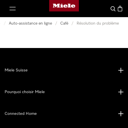
Page d'accueil de Miele
er au contenu
Search
Baske
e
/
Auto-assistance en ligne
/
Café
/
Résolution du problème
Miele Suisse
Pourquoi choisir Miele
Connected Home