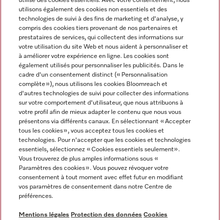
utilise des cookies essentiels. Avec votre consentement, nous
utilisons également des cookies non essentiels et des
technologies de suivi à des fins de marketing et d'analyse, y
compris des cookies tiers provenant de nos partenaires et
prestataires de services, qui collectent des informations sur
Langue
votre utilisation du site Web et nous aident à personnaliser et
à améliorer votre expérience en ligne. Les cookies sont
également utilisés pour personnaliser les publicités. Dans le
FRANÇAIS
cadre d'un consentement distinct (« Personnalisation
complète »), nous utilisons les cookies Bloomreach et
d'autres technologies de suivi pour collecter des informations
sur votre comportement d'utilisateur, que nous attribuons à
votre profil afin de mieux adapter le contenu que nous vous
présentons via différents canaux. En sélectionnant « Accepter
Miele sur Youtube
Miele sur Instagram
Miele sur Facebook
Miele sur Pinterest
Miele sur LinkedIn
tous les cookies », vous acceptez tous les cookies et
technologies. Pour n'accepter que les cookies et technologies
essentiels, sélectionnez « Cookies essentiels seulement».
Vous trouverez de plus amples informations sous «
Paramètres des cookies ». Vous pouvez révoquer votre
consentement à tout moment avec effet futur en modifiant
Mentions légales
vos paramètres de consentement dans notre Centre de
préférences.
CGV
Protection des données
Mentions légales
Protection des données
Cookies