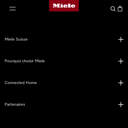
Page d'accueil de Miele
er au contenu
Search
Baske
Miele Suisse
Pourquoi choisir Miele
Connected Home
Partenaires