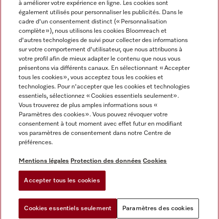
à améliorer votre expérience en ligne. Les cookies sont
également utilisés pour personnaliser les publicités. Dans le
FRANÇAIS
cadre d'un consentement distinct (« Personnalisation
complète »), nous utilisons les cookies Bloomreach et
d'autres technologies de suivi pour collecter des informations
sur votre comportement d'utilisateur, que nous attribuons à
votre profil afin de mieux adapter le contenu que nous vous
présentons via différents canaux. En sélectionnant « Accepter
Miele sur Youtube
Miele sur Instagram
Miele sur Facebook
Miele sur Pinterest
Miele sur LinkedIn
tous les cookies », vous acceptez tous les cookies et
technologies. Pour n'accepter que les cookies et technologies
essentiels, sélectionnez « Cookies essentiels seulement».
Vous trouverez de plus amples informations sous «
Paramètres des cookies ». Vous pouvez révoquer votre
consentement à tout moment avec effet futur en modifiant
Mentions légales
vos paramètres de consentement dans notre Centre de
préférences.
CGV
Protection des données
Mentions légales
Protection des données
Cookies
Conditions d'utilisation
Accepter tous les cookies
Paramètres des cookies
Cookies essentiels seulement
Paramètres des cookies