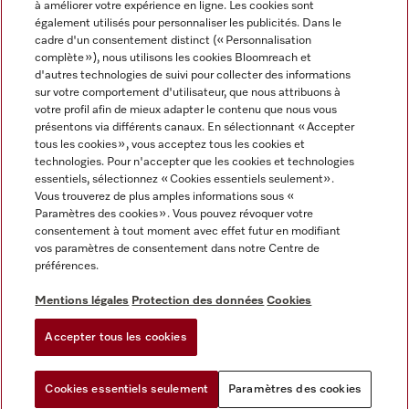
à améliorer votre expérience en ligne. Les cookies sont
également utilisés pour personnaliser les publicités. Dans le
FRANÇAIS
cadre d'un consentement distinct (« Personnalisation
complète »), nous utilisons les cookies Bloomreach et
d'autres technologies de suivi pour collecter des informations
sur votre comportement d'utilisateur, que nous attribuons à
votre profil afin de mieux adapter le contenu que nous vous
présentons via différents canaux. En sélectionnant « Accepter
Miele sur Youtube
Miele sur Instagram
Miele sur Facebook
Miele sur Pinterest
Miele sur LinkedIn
tous les cookies », vous acceptez tous les cookies et
technologies. Pour n'accepter que les cookies et technologies
essentiels, sélectionnez « Cookies essentiels seulement».
Vous trouverez de plus amples informations sous «
Paramètres des cookies ». Vous pouvez révoquer votre
consentement à tout moment avec effet futur en modifiant
Mentions légales
vos paramètres de consentement dans notre Centre de
préférences.
CGV
Protection des données
Mentions légales
Protection des données
Cookies
Conditions d'utilisation
Accepter tous les cookies
Paramètres des cookies
Cookies essentiels seulement
Paramètres des cookies
Vous pouvez
Essayez notre