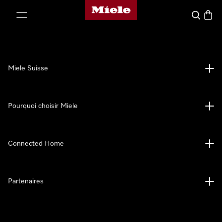
Page d'accueil de Miele
er au contenu
Search
Baske
Miele Suisse
Pourquoi choisir Miele
Connected Home
Partenaires