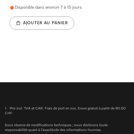
Disponible dans environ 7 à 15 jours.
AJOUTER AU PANIER
1.
Prix incl. TVA et CAR. Frais de port en sus. Envoi gratuit à partir de 80.00
CHF.
Sous réserve de modifications techniques ; nous déclinons toute
responsabilité quant à l’exactitude des informations fournies.