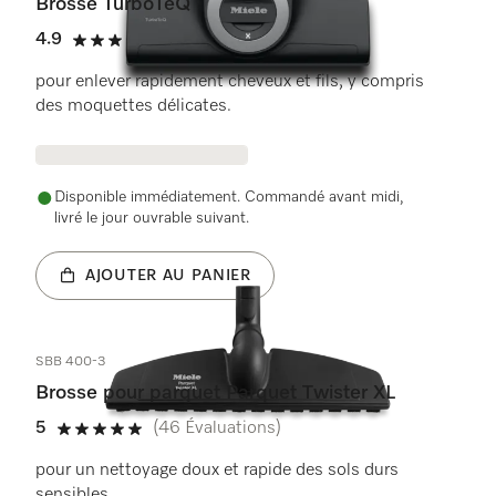
Brosse TurboTeQ
4.9
(22 Évaluations)
4.9 de 5 étoiles
pour enlever rapidement cheveux et fils, y compris
des moquettes délicates.
Disponible immédiatement. Commandé avant midi,
livré le jour ouvrable suivant.
AJOUTER AU PANIER
SBB 400-3
Brosse pour parquet Parquet Twister XL
5
(46 Évaluations)
5 de 5 étoiles
pour un nettoyage doux et rapide des sols durs
sensibles.