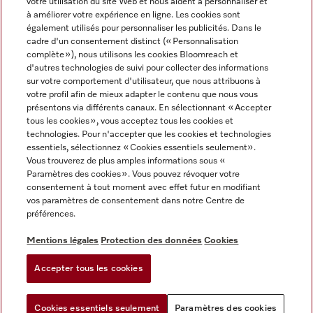
votre utilisation du site Web et nous aident à personnaliser et
à améliorer votre expérience en ligne. Les cookies sont
également utilisés pour personnaliser les publicités. Dans le
FRANÇAIS
cadre d'un consentement distinct (« Personnalisation
complète »), nous utilisons les cookies Bloomreach et
d'autres technologies de suivi pour collecter des informations
sur votre comportement d'utilisateur, que nous attribuons à
votre profil afin de mieux adapter le contenu que nous vous
présentons via différents canaux. En sélectionnant « Accepter
Miele sur Youtube
Miele sur Instagram
Miele sur Facebook
Miele sur Pinterest
Miele sur LinkedIn
tous les cookies », vous acceptez tous les cookies et
technologies. Pour n'accepter que les cookies et technologies
essentiels, sélectionnez « Cookies essentiels seulement».
Vous trouverez de plus amples informations sous «
Paramètres des cookies ». Vous pouvez révoquer votre
consentement à tout moment avec effet futur en modifiant
Mentions légales
vos paramètres de consentement dans notre Centre de
préférences.
CGV
Protection des données
Mentions légales
Protection des données
Cookies
Conditions d'utilisation
Accepter tous les cookies
Paramètres des cookies
Cookies essentiels seulement
Paramètres des cookies