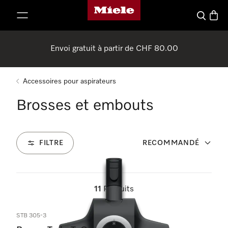
Page d'accueil de Miele
er au contenu
Search
Baske
Envoi gratuit à partir de CHF 80.00
Accessoires pour aspirateurs
Brosses et embouts
FILTRE
RECOMMANDÉ
11
Produits
STB 305-3