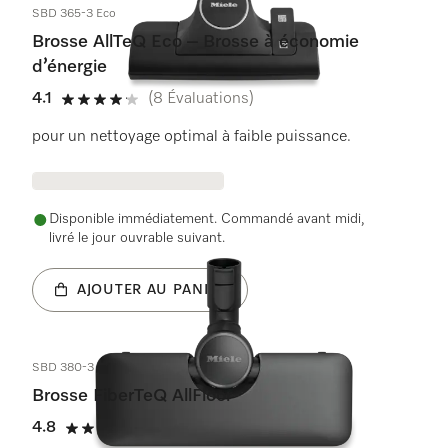
SBD 365-3 Eco
Brosse AllTeQ Eco – Brosse à économie
d’énergie
4.1
(8 Évaluations)
4.1 de 5 étoiles
pour un nettoyage optimal à faible puissance.
Disponible immédiatement. Commandé avant midi,
livré le jour ouvrable suivant.
AJOUTER AU PANIER
SBD 380-3
Brosse FiberTeQ AllFloor
4.8
(38 Évaluations)
4.8 de 5 étoiles