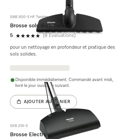
SBB 300-3 HF Twister
Brosse sols durs Twister
5
(8 Évaluations)
5 de 5 étoiles
pour un nettoyage en profondeur et pratique des
sols solides.
Disponible immédiatement. Commandé avant midi,
livré le jour ouvrable suivant.
AJOUTER AU PANIER
SEB 216-3
Brosse Electro