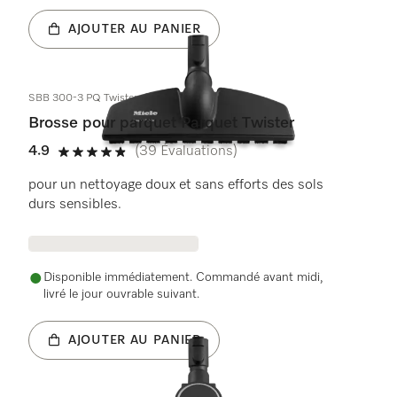
AJOUTER AU PANIER
SBB 300-3 PQ Twister
Brosse pour parquet Parquet Twister
4.9
(39 Évaluations)
4.9 de 5 étoiles
pour un nettoyage doux et sans efforts des sols
durs sensibles.
Disponible immédiatement. Commandé avant midi,
livré le jour ouvrable suivant.
AJOUTER AU PANIER