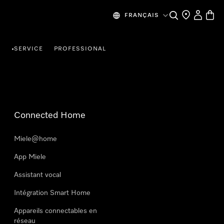
Search
Find a store
My Accou
Baske
FRANÇAIS
R
SERVICE
PROFESSIONAL
•
Connected Home
Miele@home
App Miele
Assistant vocal
Intégration Smart Home
Appareils connectables en
réseau