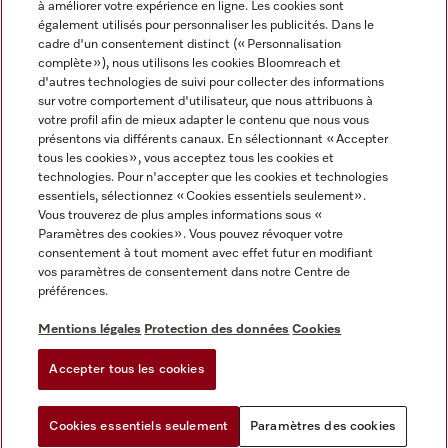
à améliorer votre expérience en ligne. Les cookies sont
également utilisés pour personnaliser les publicités. Dans le
FRANÇAIS
cadre d'un consentement distinct (« Personnalisation
complète »), nous utilisons les cookies Bloomreach et
d'autres technologies de suivi pour collecter des informations
sur votre comportement d'utilisateur, que nous attribuons à
votre profil afin de mieux adapter le contenu que nous vous
présentons via différents canaux. En sélectionnant « Accepter
Miele sur Youtube
Miele sur Instagram
Miele sur Facebook
Miele sur Pinterest
Miele sur LinkedIn
tous les cookies », vous acceptez tous les cookies et
technologies. Pour n'accepter que les cookies et technologies
essentiels, sélectionnez « Cookies essentiels seulement».
Vous trouverez de plus amples informations sous «
Paramètres des cookies ». Vous pouvez révoquer votre
consentement à tout moment avec effet futur en modifiant
Mentions légales
vos paramètres de consentement dans notre Centre de
préférences.
CGV
Protection des données
Mentions légales
Protection des données
Cookies
Conditions d'utilisation
Accepter tous les cookies
Paramètres des cookies
Cookies essentiels seulement
Paramètres des cookies