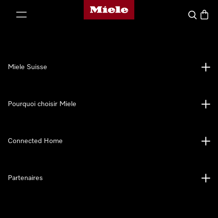
Page d'accueil de Miele
er au contenu
Search
Baske
Miele Suisse
Pourquoi choisir Miele
Connected Home
Partenaires