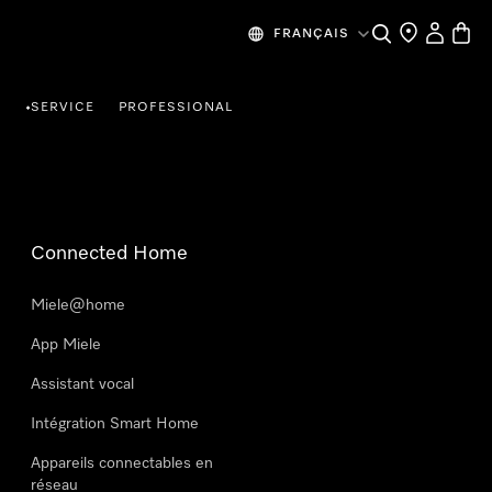
Search
Find a store
My Accou
Baske
FRANÇAIS
R
SERVICE
PROFESSIONAL
•
Connected Home
Miele@home
App Miele
Assistant vocal
Intégration Smart Home
Appareils connectables en
réseau