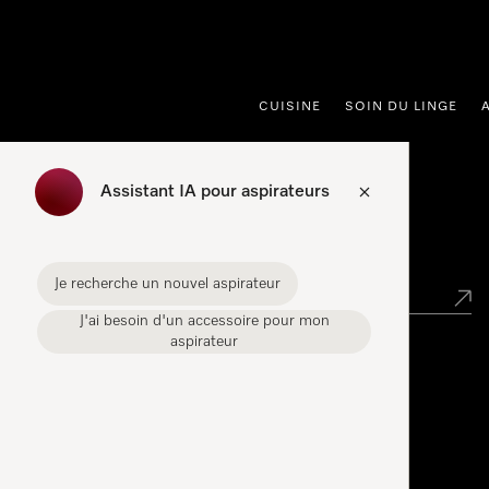
er au contenu
CUISINE
SOIN DU LINGE
Assistant IA pour aspirateurs
Points de vente
Je recherche un nouvel aspirateur
J'ai besoin d'un accessoire pour mon
aspirateur
Miele Experience Center
Miele Experience Center Spreitenbach
Miele Experience Center Crissier