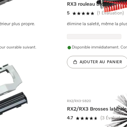
RX3 rouleau brosse
5
(1 Évaluation)
5 de 5 étoiles
érieur plus propre.
élimine la saleté, même la plus
our ouvrable suivant.
Disponible immédiatement. Comm
AJOUTER AU PANIER
RX2/RX3-SB20
RX2/RX3 Brosses latéral
4.7
(3 Évaluation
4.7 de 5 étoiles