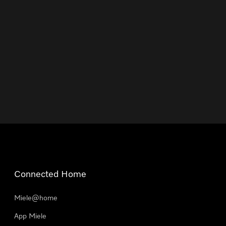
Connected Home
Miele@home
App Miele