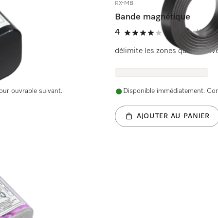
RX-MB
Bande magnétique
4
(1 Évaluation)
4 de 5 étoiles
délimite les zones qui ne doive
our ouvrable suivant.
Disponible immédiatement. Comm
AJOUTER AU PANIER