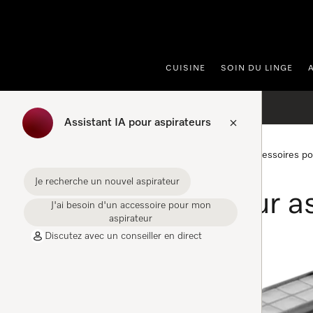
er au contenu
CUISINE
SOIN DU LINGE
Assistant IA pour aspirateurs
Accueil
Accessoires pour aspirateurs
Accessoires po
Je recherche un nouvel aspirateur
Accessoires pour as
J'ai besoin d'un accessoire pour mon
aspirateur
Discutez avec un conseiller en direct
FILTRE
RX2-AP