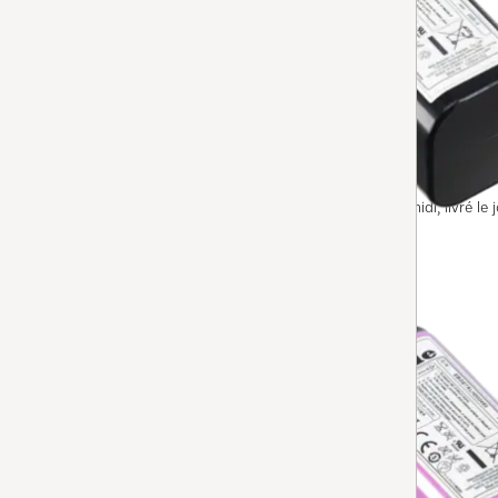
RX2/RX3-YCR-M05
Batterie Li-Ion RX2/RX3 60
jusqu’à 60 min d’autonomie du Scout RX2/RX3.
Disponible immédiatement. Commandé avant midi, livré le j
AJOUTER AU PANIER
RX1-YCR-M05
Batterie Li-ion RX1
jusqu’à 60 min d’autonomie du Scout RX1.