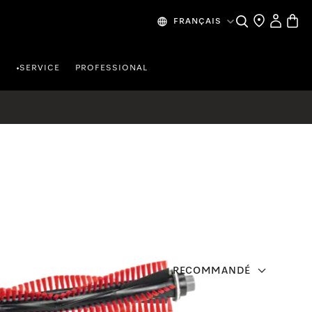
Search
Find a store
My Accou
Baske
FRANÇAIS
R
SERVICE
PROFESSIONAL
•
RECOMMANDÉ