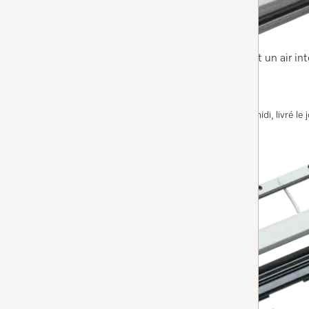
RX2/RX3 filtre AirClean Plus
5
(3 Évaluations)
5 de 5 étoiles
pour stocker la poussière en toute sécurité et un air int
Disponible immédiatement. Commandé avant midi, livré le j
AJOUTER AU PANIER
RX2-DL
RX2/RX3 set de lèvres d’étanchéité
4
(4 Évaluations)
4 de 5 étoiles