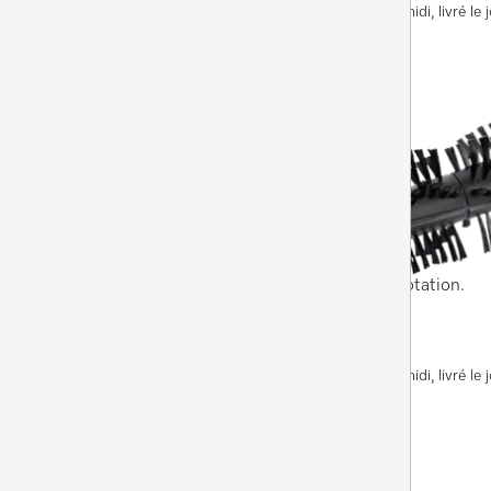
Disponible immédiatement. Commandé avant midi, livré le j
AJOUTER AU PANIER
RX1-BW
RX1 rouleau brosse
élimine la saleté, même la plus tenace, par rotation.
Disponible immédiatement. Commandé avant midi, livré le j
AJOUTER AU PANIER