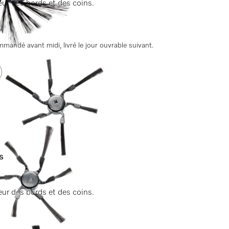
ur des bords et des coins.
andé avant midi, livré le jour ouvrable suivant.
s
ur des bords et des coins.