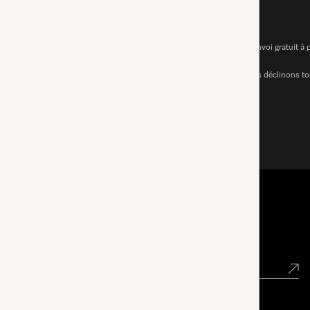
1.
Prix incl. TVA et CAR. Frais de port en sus. Envoi gratuit à
Sous réserve de modifications techniques ; nous déclinons tou
Points de vente