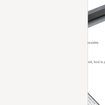
RX1-DL
RX1 lèvre d'étanchéité
4
(1 Évaluation)
4 de 5 étoiles
pour un aspiration efficace et fiable de la poussière.
Disponible immédiatement. Commandé avant midi, livré le j
AJOUTER AU PANIER