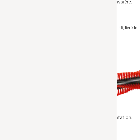
pour un aspiration efficace et fiable de la poussière.
Disponible immédiatement. Commandé avant midi, livré le j
AJOUTER AU PANIER
RX2-BW
RX2 rouleau brosse
4.7
(3 Évaluations)
4.7 de 5 étoiles
élimine la saleté, même la plus tenace, par rotation.