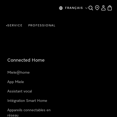
Search
Find a store
My Accou
Baske
FRANÇAIS
R
SERVICE
PROFESSIONAL
•
Connected Home
Miele@home
App Miele
Assistant vocal
Intégration Smart Home
Appareils connectables en
réseau