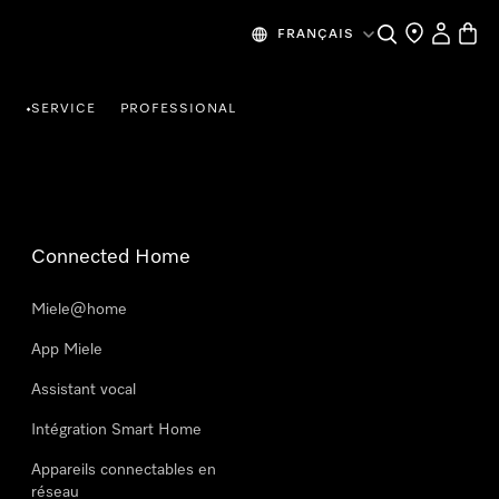
Search
Find a store
My Accou
Baske
FRANÇAIS
R
SERVICE
PROFESSIONAL
•
Connected Home
Miele@home
App Miele
Assistant vocal
Intégration Smart Home
Appareils connectables en
réseau