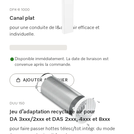
DFK-R 1000
Canal plat
pour une conduite de l&apos;air efficace et
individuelle.
Disponible immédiatement. La date de livraison est
convenue après la commande.
AJOUTER AU PANIER
DUU 150
Jeu d’adaptation recyclage air pour
DA 3xxx/2xxx et DAS 2xxx, 4xxx et 8xxx
pour faire passer hottes télesc/tot.intégr. du mode