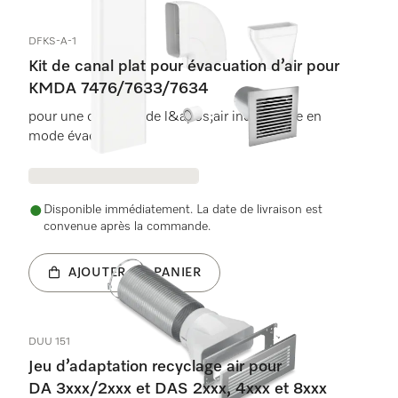
DFKS-A-1
Kit de canal plat pour évacuation d’air pour
KMDA 7476/7633/7634
pour une conduite de l&apos;air individuelle en
mode évacuation.
Disponible immédiatement. La date de livraison est
convenue après la commande.
AJOUTER AU PANIER
DUU 151
Jeu d’adaptation recyclage air pour
DA 3xxx/2xxx et DAS 2xxx, 4xxx et 8xxx