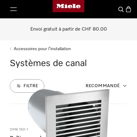
Page d'accueil de Miele
er au contenu
Search
Baske
Envoi gratuit à partir de CHF 80.00
Accessoires pour l’installation
Systèmes de canal
FILTRE
RECOMMANDÉ
33
Produits
DMK 150-1