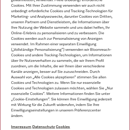
gewährleisten, verwendet Miele unbedingt erforderliche
Cookies. Mit Ihrer Zustimmung verwenden wir auch nicht
unbedingt erforderliche Cookies und Tracking-Technologien für
Marketing- und Analysezwecke, darunter Cookies von Dritten,
unseren Partnern und Dienstleistern, die Informationen über
Sprache
Ihre Nutzung der Website sammeln und uns dabei helfen, Ihr
Online-Erlebnis zu personalisieren und zu verbessern. Die
Cookies werden auch zur Personalisierung von Anzeigen
DEUTSCH
verwendet. Im Rahmen einer separaten Einwilligung
(„Vollständige Personalisierung“) verwenden wir Bloomreach-
Cookies und andere Tracking-Technologien, um Informationen
über Ihr Nutzerverhalten zu sammeln, die wir Ihrem Profil
zuordnen, um die Inhalte, die wir Ihnen über verschiedene
Kanäle anzeigen, besser auf Sie zuzuschneiden. Durch
Miele auf Youtube
Miele auf Instagram
Miele auf Facebook
Miele auf LinkedIn
Miele auf LinkedIn
Auswahl von „Alle Cookies akzeptieren“ stimmen Sie allen
Cookies und Technologien zu. Wenn Sie nur essenzielle
Cookies und Technologien zulassen möchten, wählen Sie „Nur
essenzielle Cookies“. Weitere Informationen finden Sie unter
„Cookie-Einstellungen“. Sie können Ihre Einwilligung jederzeit
mit Wirkung für die Zukunft widerrufen, indem Sie Ihre
Impressum
Einwilligungseinstellungen in unserem Präferenzcenter
ändern.
AGB
Datenschutz
Impressum
Datenschutz
Cookies