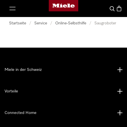
Miele-Homepage
nhalt springen
Suche
Waren
Startseite
/
Service
/
Online-Selbsthilfe
/
Saugroboter
Miele in der Schweiz
Vorteile
Connected Home