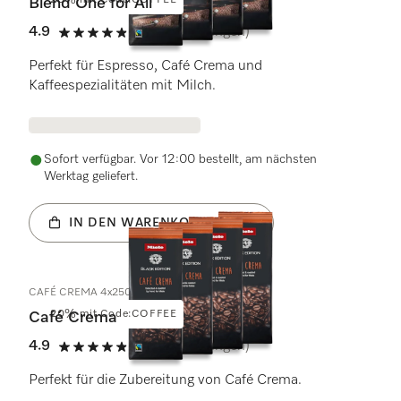
20% mit Code:COFFEE
Blend One for All
4.9
(50 Bewertungen)
4.9 von 5 Sternen
Perfekt für Espresso, Café Crema und
Kaffeespezialitäten mit Milch.
Sofort verfügbar. Vor 12:00 bestellt, am nächsten
Werktag geliefert.
IN DEN WARENKORB LEGEN
CAFÉ CREMA 4x250g
20% mit Code:COFFEE
Café Crema
4.9
(26 Bewertungen)
4.9 von 5 Sternen
Perfekt für die Zubereitung von Café Crema.