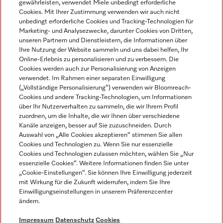
gewährleisten, verwendet Miele unbedingt erforderliche
Cookies. Mit Ihrer Zustimmung verwenden wir auch nicht
unbedingt erforderliche Cookies und Tracking-Technologien für
Marketing- und Analysezwecke, darunter Cookies von Dritten,
unseren Partnern und Dienstleistern, die Informationen über
Sprache
Ihre Nutzung der Website sammeln und uns dabei helfen, Ihr
Online-Erlebnis zu personalisieren und zu verbessern. Die
Cookies werden auch zur Personalisierung von Anzeigen
DEUTSCH
verwendet. Im Rahmen einer separaten Einwilligung
(„Vollständige Personalisierung“) verwenden wir Bloomreach-
Cookies und andere Tracking-Technologien, um Informationen
über Ihr Nutzerverhalten zu sammeln, die wir Ihrem Profil
zuordnen, um die Inhalte, die wir Ihnen über verschiedene
Kanäle anzeigen, besser auf Sie zuzuschneiden. Durch
Miele auf Youtube
Miele auf Instagram
Miele auf Facebook
Miele auf LinkedIn
Miele auf LinkedIn
Auswahl von „Alle Cookies akzeptieren“ stimmen Sie allen
Cookies und Technologien zu. Wenn Sie nur essenzielle
Cookies und Technologien zulassen möchten, wählen Sie „Nur
essenzielle Cookies“. Weitere Informationen finden Sie unter
„Cookie-Einstellungen“. Sie können Ihre Einwilligung jederzeit
mit Wirkung für die Zukunft widerrufen, indem Sie Ihre
Impressum
Einwilligungseinstellungen in unserem Präferenzcenter
ändern.
AGB
Datenschutz
Impressum
Datenschutz
Cookies