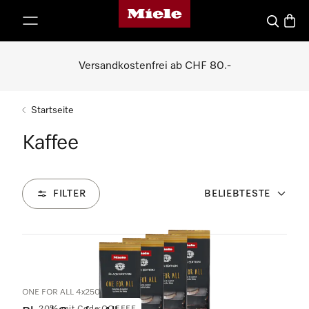
Miele-Homepage
nhalt springen
Suche
Waren
Versandkostenfrei ab CHF 80.-
Startseite
Kaffee
FILTER
BELIEBTESTE
3
Produkte
ONE FOR ALL 4x250g