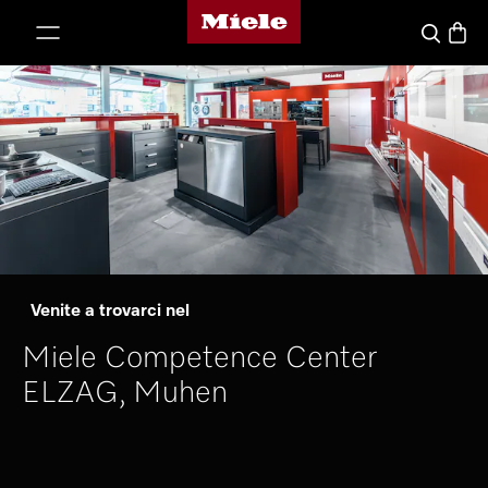
Homepage di Miele
a al contenuto
Basket
Cerca
Venite a trovarci nel
Miele Competence Center
ELZAG, Muhen