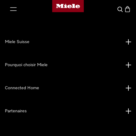
Page d'accueil de Miele
er au contenu
Search
Baske
Miele Suisse
Pourquoi choisir Miele
Connected Home
Partenaires