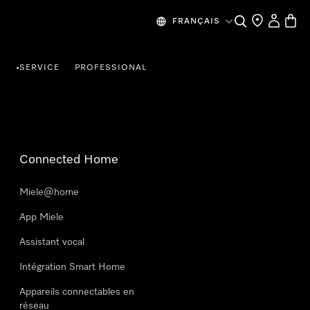
Search
Find a store
My Accou
Baske
FRANÇAIS
R
SERVICE
PROFESSIONAL
•
Connected Home
Miele@home
App Miele
Assistant vocal
Intégration Smart Home
Appareils connectables en
réseau