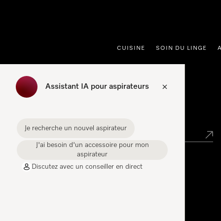
er au contenu
CUISINE
SOIN DU LINGE
Assistant IA pour aspirateurs
Points de vente
Je recherche un nouvel aspirateur
J'ai besoin d'un accessoire pour mon
aspirateur
Discutez avec un conseiller en direct
Miele Experience Center
Miele Experience Center Spreitenbach
Miele Experience Center Crissier