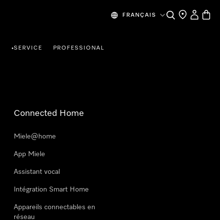
Search
Find a store
My Accou
Baske
FRANÇAIS
R
SERVICE
PROFESSIONAL
•
Connected Home
Miele@home
App Miele
Assistant vocal
Intégration Smart Home
Appareils connectables en
réseau