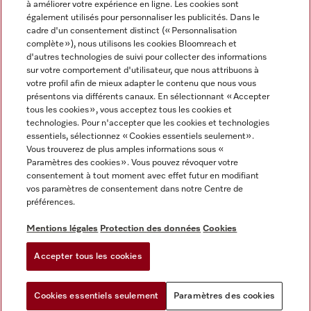
à améliorer votre expérience en ligne. Les cookies sont
également utilisés pour personnaliser les publicités. Dans le
FRANÇAIS
cadre d'un consentement distinct (« Personnalisation
complète »), nous utilisons les cookies Bloomreach et
d'autres technologies de suivi pour collecter des informations
sur votre comportement d'utilisateur, que nous attribuons à
votre profil afin de mieux adapter le contenu que nous vous
présentons via différents canaux. En sélectionnant « Accepter
Miele sur Youtube
Miele sur Instagram
Miele sur Facebook
Miele sur Pinterest
Miele sur LinkedIn
tous les cookies », vous acceptez tous les cookies et
technologies. Pour n'accepter que les cookies et technologies
essentiels, sélectionnez « Cookies essentiels seulement».
Vous trouverez de plus amples informations sous «
Paramètres des cookies ». Vous pouvez révoquer votre
consentement à tout moment avec effet futur en modifiant
Mentions légales
vos paramètres de consentement dans notre Centre de
préférences.
CGV
Protection des données
Mentions légales
Protection des données
Cookies
Conditions d'utilisation
Accepter tous les cookies
Paramètres des cookies
Cookies essentiels seulement
Paramètres des cookies