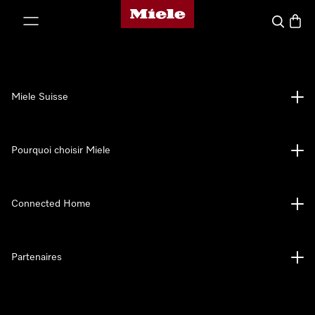
Page d'accueil de Miele
er au contenu
Search
Baske
Miele Suisse
Pourquoi choisir Miele
Connected Home
Partenaires