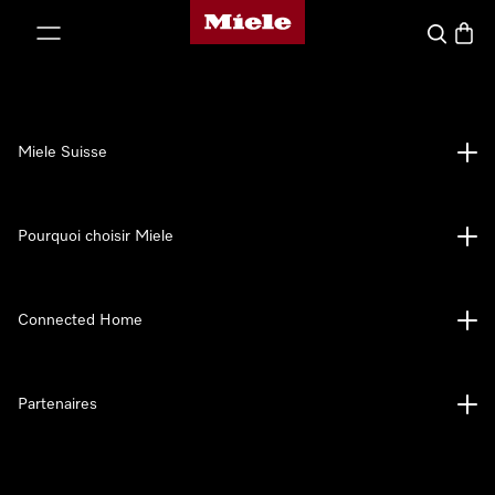
Page d'accueil de Miele
er au contenu
Search
Baske
Miele Suisse
Pourquoi choisir Miele
Connected Home
Partenaires