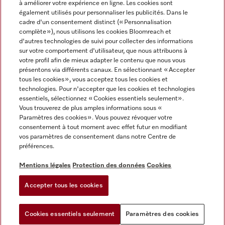
à améliorer votre expérience en ligne. Les cookies sont
également utilisés pour personnaliser les publicités. Dans le
FRANÇAIS
cadre d'un consentement distinct (« Personnalisation
complète »), nous utilisons les cookies Bloomreach et
d'autres technologies de suivi pour collecter des informations
sur votre comportement d'utilisateur, que nous attribuons à
votre profil afin de mieux adapter le contenu que nous vous
présentons via différents canaux. En sélectionnant « Accepter
Miele sur Youtube
Miele sur Instagram
Miele sur Facebook
Miele sur Pinterest
Miele sur LinkedIn
tous les cookies », vous acceptez tous les cookies et
technologies. Pour n'accepter que les cookies et technologies
essentiels, sélectionnez « Cookies essentiels seulement».
Vous trouverez de plus amples informations sous «
Paramètres des cookies ». Vous pouvez révoquer votre
consentement à tout moment avec effet futur en modifiant
Mentions légales
vos paramètres de consentement dans notre Centre de
préférences.
CGV
Protection des données
Mentions légales
Protection des données
Cookies
Conditions d'utilisation
Accepter tous les cookies
Paramètres des cookies
Cookies essentiels seulement
Paramètres des cookies