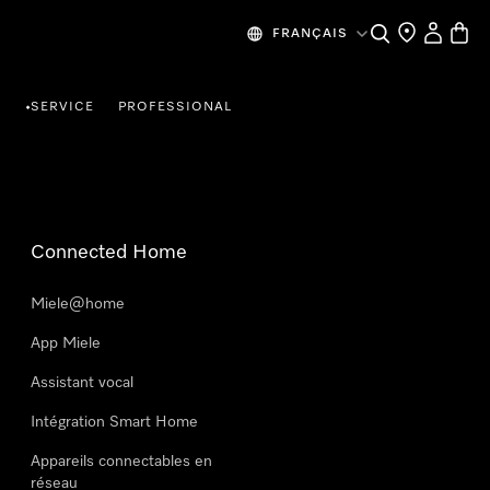
Search
Find a store
My Accou
Baske
FRANÇAIS
R
SERVICE
PROFESSIONAL
•
Connected Home
Miele@home
App Miele
Assistant vocal
Intégration Smart Home
Appareils connectables en
réseau