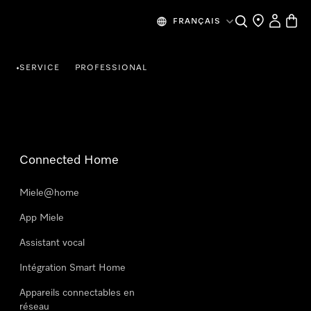
Search
Find a store
My Accou
Baske
FRANÇAIS
R
SERVICE
PROFESSIONAL
•
Connected Home
Miele@home
App Miele
Assistant vocal
Intégration Smart Home
Appareils connectables en
réseau