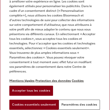
à améliorer votre expérience en ligne. Les cookies sont
également utilisés pour personnaliser les publicités. Dans le
FRANÇAIS
cadre d'un consentement distinct (« Personnalisation
complète »), nous utilisons les cookies Bloomreach et
d'autres technologies de suivi pour collecter des informations
sur votre comportement d'utilisateur, que nous attribuons à
votre profil afin de mieux adapter le contenu que nous vous
présentons via différents canaux. En sélectionnant « Accepter
Miele sur Youtube
Miele sur Instagram
Miele sur Facebook
Miele sur Pinterest
Miele sur LinkedIn
tous les cookies », vous acceptez tous les cookies et
technologies. Pour n'accepter que les cookies et technologies
essentiels, sélectionnez « Cookies essentiels seulement».
Vous trouverez de plus amples informations sous «
Paramètres des cookies ». Vous pouvez révoquer votre
consentement à tout moment avec effet futur en modifiant
Mentions légales
vos paramètres de consentement dans notre Centre de
préférences.
CGV
Protection des données
Mentions légales
Protection des données
Cookies
Conditions d'utilisation
Accepter tous les cookies
Paramètres des cookies
Cookies essentiels seulement
Paramètres des cookies