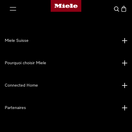
Page d'accueil de Miele
er au contenu
Search
Baske
Miele Suisse
Pourquoi choisir Miele
Connected Home
Partenaires