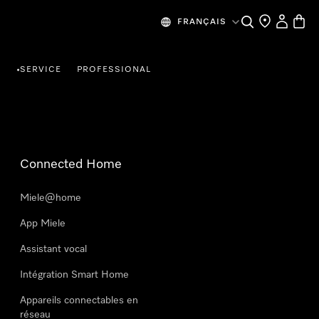
Search
Find a store
My Accou
Baske
FRANÇAIS
R
SERVICE
PROFESSIONAL
•
Connected Home
Miele@home
App Miele
Assistant vocal
Intégration Smart Home
Appareils connectables en
réseau