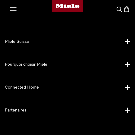
Page d'accueil de Miele
er au contenu
Search
Baske
Miele Suisse
Pourquoi choisir Miele
Connected Home
Partenaires