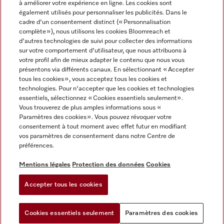
à améliorer votre expérience en ligne. Les cookies sont
également utilisés pour personnaliser les publicités. Dans le
FRANÇAIS
cadre d'un consentement distinct (« Personnalisation
complète »), nous utilisons les cookies Bloomreach et
d'autres technologies de suivi pour collecter des informations
sur votre comportement d'utilisateur, que nous attribuons à
votre profil afin de mieux adapter le contenu que nous vous
présentons via différents canaux. En sélectionnant « Accepter
Miele sur Youtube
Miele sur Instagram
Miele sur Facebook
Miele sur Pinterest
Miele sur LinkedIn
tous les cookies », vous acceptez tous les cookies et
technologies. Pour n'accepter que les cookies et technologies
essentiels, sélectionnez « Cookies essentiels seulement».
Vous trouverez de plus amples informations sous «
Paramètres des cookies ». Vous pouvez révoquer votre
consentement à tout moment avec effet futur en modifiant
Mentions légales
vos paramètres de consentement dans notre Centre de
préférences.
CGV
Protection des données
Mentions légales
Protection des données
Cookies
Conditions d'utilisation
Accepter tous les cookies
Paramètres des cookies
Cookies essentiels seulement
Paramètres des cookies