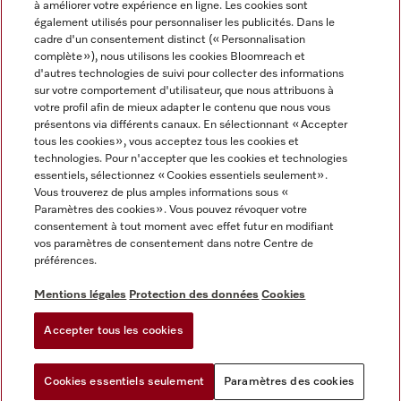
à améliorer votre expérience en ligne. Les cookies sont
également utilisés pour personnaliser les publicités. Dans le
FRANÇAIS
cadre d'un consentement distinct (« Personnalisation
complète »), nous utilisons les cookies Bloomreach et
d'autres technologies de suivi pour collecter des informations
sur votre comportement d'utilisateur, que nous attribuons à
votre profil afin de mieux adapter le contenu que nous vous
présentons via différents canaux. En sélectionnant « Accepter
Miele sur Youtube
Miele sur Instagram
Miele sur Facebook
Miele sur Pinterest
Miele sur LinkedIn
tous les cookies », vous acceptez tous les cookies et
technologies. Pour n'accepter que les cookies et technologies
essentiels, sélectionnez « Cookies essentiels seulement».
Vous trouverez de plus amples informations sous «
Paramètres des cookies ». Vous pouvez révoquer votre
consentement à tout moment avec effet futur en modifiant
Mentions légales
vos paramètres de consentement dans notre Centre de
préférences.
CGV
Protection des données
Mentions légales
Protection des données
Cookies
Conditions d'utilisation
Accepter tous les cookies
Paramètres des cookies
Cookies essentiels seulement
Paramètres des cookies