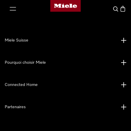
Page d'accueil de Miele
er au contenu
Search
Baske
Miele Suisse
Pourquoi choisir Miele
Connected Home
Partenaires