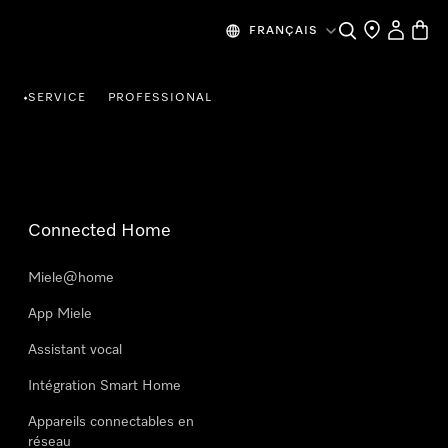
Search
Find a store
My Accou
Baske
FRANÇAIS
R
SERVICE
PROFESSIONAL
•
Connected Home
Miele@home
App Miele
Assistant vocal
Intégration Smart Home
Appareils connectables en
réseau