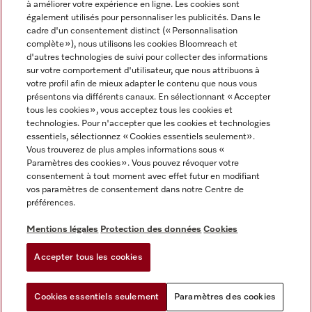
à améliorer votre expérience en ligne. Les cookies sont
également utilisés pour personnaliser les publicités. Dans le
FRANÇAIS
cadre d'un consentement distinct (« Personnalisation
complète »), nous utilisons les cookies Bloomreach et
d'autres technologies de suivi pour collecter des informations
sur votre comportement d'utilisateur, que nous attribuons à
votre profil afin de mieux adapter le contenu que nous vous
présentons via différents canaux. En sélectionnant « Accepter
Miele sur Youtube
Miele sur Instagram
Miele sur Facebook
Miele sur Pinterest
Miele sur LinkedIn
tous les cookies », vous acceptez tous les cookies et
technologies. Pour n'accepter que les cookies et technologies
essentiels, sélectionnez « Cookies essentiels seulement».
Vous trouverez de plus amples informations sous «
Paramètres des cookies ». Vous pouvez révoquer votre
consentement à tout moment avec effet futur en modifiant
Mentions légales
vos paramètres de consentement dans notre Centre de
préférences.
CGV
Protection des données
Mentions légales
Protection des données
Cookies
Conditions d'utilisation
Accepter tous les cookies
Paramètres des cookies
Cookies essentiels seulement
Paramètres des cookies