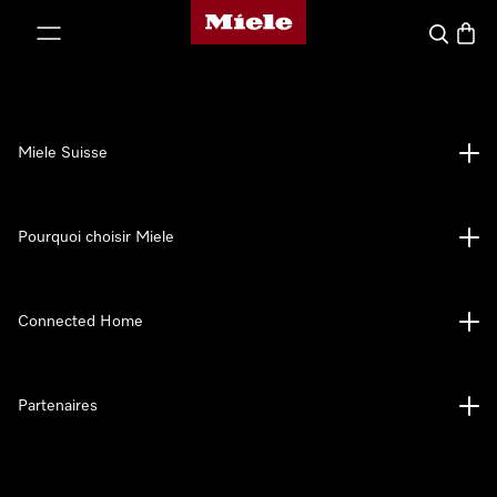
Page d'accueil de Miele
er au contenu
Search
Baske
Miele Suisse
Pourquoi choisir Miele
Connected Home
Partenaires