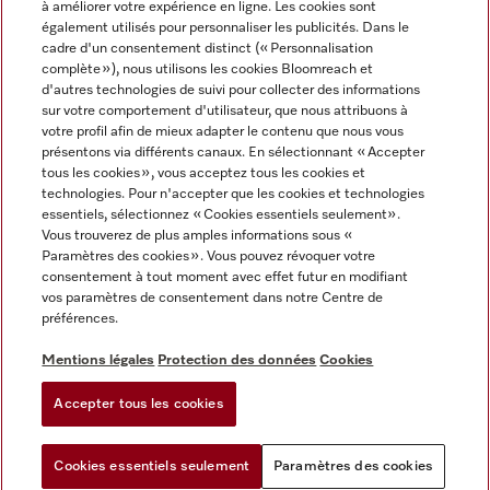
à améliorer votre expérience en ligne. Les cookies sont
également utilisés pour personnaliser les publicités. Dans le
FRANÇAIS
cadre d'un consentement distinct (« Personnalisation
complète »), nous utilisons les cookies Bloomreach et
d'autres technologies de suivi pour collecter des informations
sur votre comportement d'utilisateur, que nous attribuons à
votre profil afin de mieux adapter le contenu que nous vous
présentons via différents canaux. En sélectionnant « Accepter
Miele sur Youtube
Miele sur Instagram
Miele sur Facebook
Miele sur Pinterest
Miele sur LinkedIn
tous les cookies », vous acceptez tous les cookies et
technologies. Pour n'accepter que les cookies et technologies
essentiels, sélectionnez « Cookies essentiels seulement».
Vous trouverez de plus amples informations sous «
Paramètres des cookies ». Vous pouvez révoquer votre
consentement à tout moment avec effet futur en modifiant
Mentions légales
vos paramètres de consentement dans notre Centre de
préférences.
CGV
Protection des données
Mentions légales
Protection des données
Cookies
Conditions d'utilisation
Accepter tous les cookies
Paramètres des cookies
Cookies essentiels seulement
Paramètres des cookies