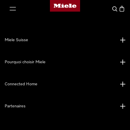
Page d'accueil de Miele
er au contenu
Search
Baske
Miele Suisse
Pourquoi choisir Miele
Connected Home
Partenaires