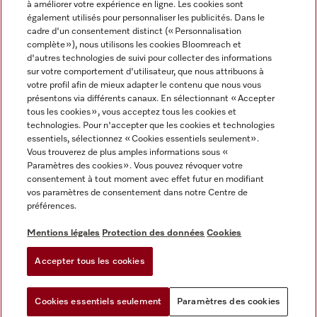
à améliorer votre expérience en ligne. Les cookies sont
également utilisés pour personnaliser les publicités. Dans le
FRANÇAIS
cadre d'un consentement distinct (« Personnalisation
complète »), nous utilisons les cookies Bloomreach et
d'autres technologies de suivi pour collecter des informations
sur votre comportement d'utilisateur, que nous attribuons à
votre profil afin de mieux adapter le contenu que nous vous
présentons via différents canaux. En sélectionnant « Accepter
Miele sur Youtube
Miele sur Instagram
Miele sur Facebook
Miele sur Pinterest
Miele sur LinkedIn
tous les cookies », vous acceptez tous les cookies et
technologies. Pour n'accepter que les cookies et technologies
essentiels, sélectionnez « Cookies essentiels seulement».
Vous trouverez de plus amples informations sous «
Paramètres des cookies ». Vous pouvez révoquer votre
consentement à tout moment avec effet futur en modifiant
Mentions légales
vos paramètres de consentement dans notre Centre de
préférences.
CGV
Protection des données
Mentions légales
Protection des données
Cookies
Conditions d'utilisation
Accepter tous les cookies
Paramètres des cookies
Cookies essentiels seulement
Paramètres des cookies
Vous pouvez
Essayez notre