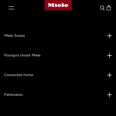
Page d'accueil de Miele
er au contenu
Search
Baske
Miele Suisse
Pourquoi choisir Miele
Connected Home
Partenaires