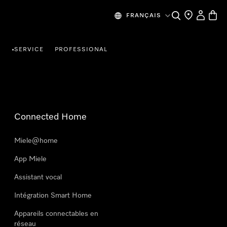
Search
Find a store
My Accou
Baske
FRANÇAIS
R
SERVICE
PROFESSIONAL
•
Connected Home
Miele@home
App Miele
Assistant vocal
Intégration Smart Home
Appareils connectables en
réseau