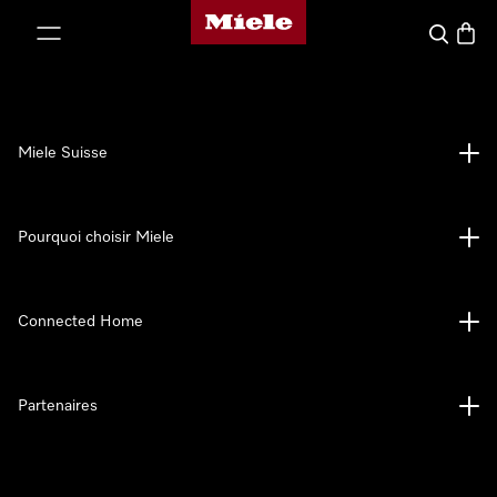
Page d'accueil de Miele
er au contenu
Search
Baske
Miele Suisse
Pourquoi choisir Miele
Connected Home
Partenaires