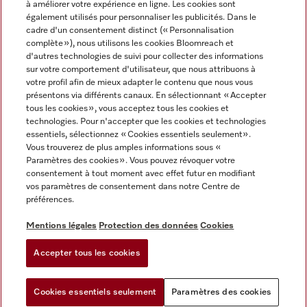
à améliorer votre expérience en ligne. Les cookies sont
également utilisés pour personnaliser les publicités. Dans le
FRANÇAIS
cadre d'un consentement distinct (« Personnalisation
complète »), nous utilisons les cookies Bloomreach et
d'autres technologies de suivi pour collecter des informations
sur votre comportement d'utilisateur, que nous attribuons à
votre profil afin de mieux adapter le contenu que nous vous
présentons via différents canaux. En sélectionnant « Accepter
Miele sur Youtube
Miele sur Instagram
Miele sur Facebook
Miele sur Pinterest
Miele sur LinkedIn
tous les cookies », vous acceptez tous les cookies et
technologies. Pour n'accepter que les cookies et technologies
essentiels, sélectionnez « Cookies essentiels seulement».
Vous trouverez de plus amples informations sous «
Paramètres des cookies ». Vous pouvez révoquer votre
consentement à tout moment avec effet futur en modifiant
Mentions légales
vos paramètres de consentement dans notre Centre de
préférences.
CGV
Protection des données
Mentions légales
Protection des données
Cookies
Conditions d'utilisation
Accepter tous les cookies
Paramètres des cookies
Cookies essentiels seulement
Paramètres des cookies