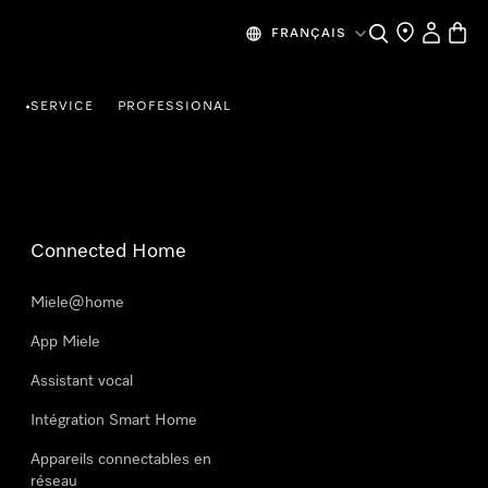
Search
Find a store
My Accou
Baske
FRANÇAIS
R
SERVICE
PROFESSIONAL
•
Connected Home
Miele@home
App Miele
Assistant vocal
Intégration Smart Home
Appareils connectables en
réseau