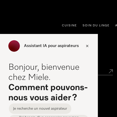
er au contenu
CUISINE
SOIN DU LINGE
Assistant IA pour aspirateurs
Points de vente
Bonjour, bienvenue
chez Miele.
Comment pouvons-
Miele Experience Center
nous vous aider ?
Miele Experience Center Spreitenbach
Je recherche un nouvel aspirateur
Miele Experience Center Crissier