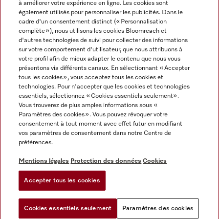
à améliorer votre expérience en ligne. Les cookies sont
également utilisés pour personnaliser les publicités. Dans le
FRANÇAIS
cadre d'un consentement distinct (« Personnalisation
complète »), nous utilisons les cookies Bloomreach et
d'autres technologies de suivi pour collecter des informations
sur votre comportement d'utilisateur, que nous attribuons à
votre profil afin de mieux adapter le contenu que nous vous
présentons via différents canaux. En sélectionnant « Accepter
Miele sur Youtube
Miele sur Instagram
Miele sur Facebook
Miele sur Pinterest
Miele sur LinkedIn
tous les cookies », vous acceptez tous les cookies et
technologies. Pour n'accepter que les cookies et technologies
essentiels, sélectionnez « Cookies essentiels seulement».
Vous trouverez de plus amples informations sous «
Paramètres des cookies ». Vous pouvez révoquer votre
consentement à tout moment avec effet futur en modifiant
Mentions légales
vos paramètres de consentement dans notre Centre de
préférences.
CGV
Protection des données
Mentions légales
Protection des données
Cookies
Conditions d'utilisation
Accepter tous les cookies
Paramètres des cookies
Cookies essentiels seulement
Paramètres des cookies