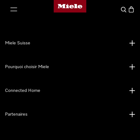
Page d'accueil de Miele
er au contenu
Search
Baske
Miele Suisse
Pourquoi choisir Miele
Connected Home
Partenaires