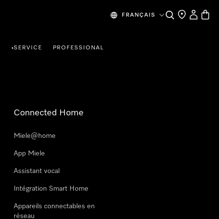
Search
Find a store
My Accou
Baske
FRANÇAIS
R
SERVICE
PROFESSIONAL
•
Connected Home
Miele@home
App Miele
Assistant vocal
Intégration Smart Home
Appareils connectables en
réseau