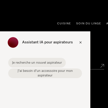
er au contenu
CUISINE
SOIN DU LINGE
Assistant IA pour aspirateurs
Points de vente
Je recherche un nouvel aspirateur
J'ai besoin d'un accessoire pour mon
aspirateur
Miele Experience Center
Miele Experience Center Spreitenbach
Miele Experience Center Crissier