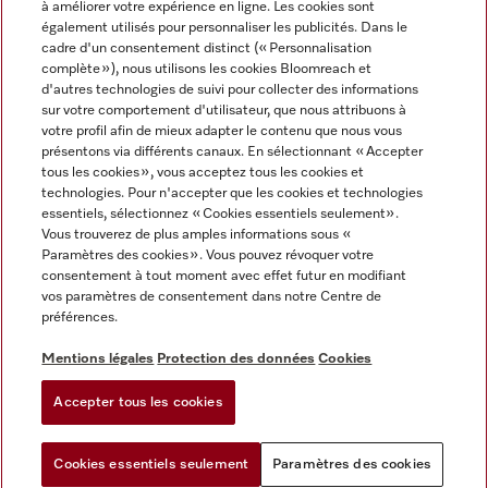
à améliorer votre expérience en ligne. Les cookies sont
également utilisés pour personnaliser les publicités. Dans le
FRANÇAIS
cadre d'un consentement distinct (« Personnalisation
complète »), nous utilisons les cookies Bloomreach et
d'autres technologies de suivi pour collecter des informations
sur votre comportement d'utilisateur, que nous attribuons à
votre profil afin de mieux adapter le contenu que nous vous
présentons via différents canaux. En sélectionnant « Accepter
Miele sur Youtube
Miele sur Instagram
Miele sur Facebook
Miele sur Pinterest
Miele sur LinkedIn
tous les cookies », vous acceptez tous les cookies et
technologies. Pour n'accepter que les cookies et technologies
essentiels, sélectionnez « Cookies essentiels seulement».
Vous trouverez de plus amples informations sous «
Paramètres des cookies ». Vous pouvez révoquer votre
consentement à tout moment avec effet futur en modifiant
Mentions légales
vos paramètres de consentement dans notre Centre de
préférences.
CGV
Protection des données
Mentions légales
Protection des données
Cookies
Conditions d'utilisation
Accepter tous les cookies
Paramètres des cookies
Cookies essentiels seulement
Paramètres des cookies