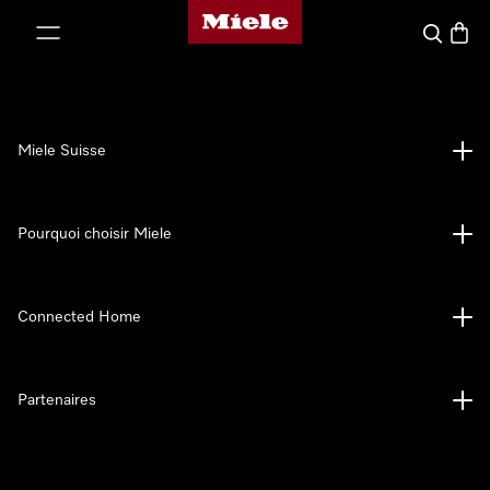
Page d'accueil de Miele
er au contenu
Search
Baske
Miele Suisse
Pourquoi choisir Miele
Connected Home
Partenaires