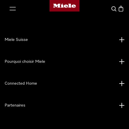
Page d'accueil de Miele
er au contenu
Search
Baske
Miele Suisse
Pourquoi choisir Miele
Connected Home
Partenaires